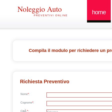
Noleggio Auto
home
PREVENTIVI ONLINE
Compila il modulo per richiedere un pr
Richiesta Preventivo
Nome
*
:
Cognome
*
:
CittÃ
*
: