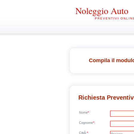
Noleggio Auto
PREVENTIVI ONLIN
Compila il modulo
Richiesta Preventi
Nome
*
:
Cognome
*
:
CittÃ
*
: