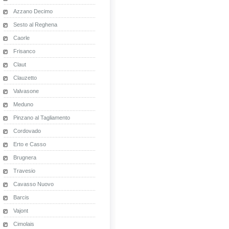
Azzano Decimo
Sesto al Reghena
Caorle
Frisanco
Claut
Clauzetto
Valvasone
Meduno
Pinzano al Tagliamento
Cordovado
Erto e Casso
Brugnera
Travesio
Cavasso Nuovo
Barcis
Vajont
Cimolais