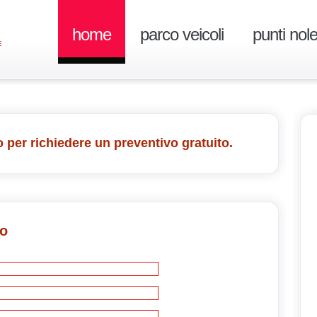
home
parco veicoli
punti nol
E
 per richiedere un preventivo gratuito.
vo