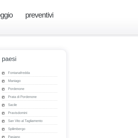
eggio
preventivi
paesi
Fontanafredda
Maniago
Pordenone
Prata di Pordenone
Sacile
Pravisdomini
San Vito al Tagliamento
Spilimbergo
Pasiano