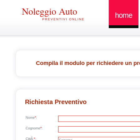
Noleggio Auto
home
PREVENTIVI ONLINE
Compila il modulo per richiedere un pr
Richiesta Preventivo
Nome
*
:
Cognome
*
:
CittÃ
*
: