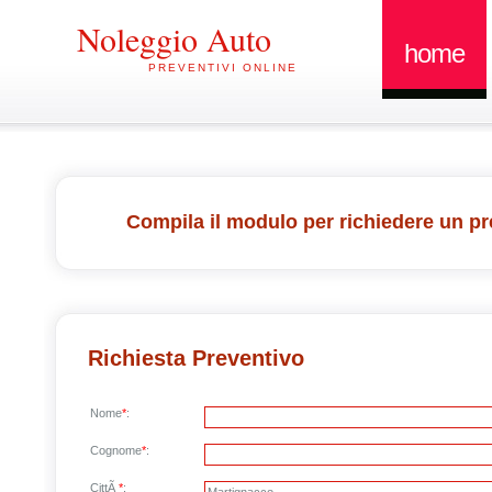
Noleggio Auto
home
PREVENTIVI ONLINE
Compila il modulo per richiedere un pr
Richiesta Preventivo
Nome
*
:
Cognome
*
:
CittÃ
*
: