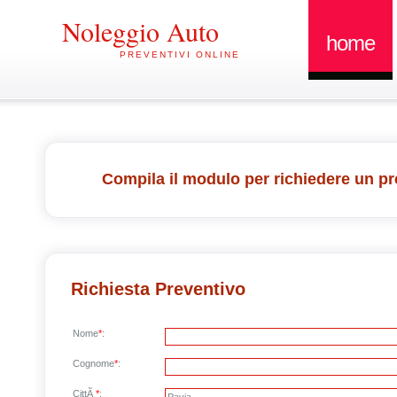
Noleggio Auto
home
PREVENTIVI ONLINE
Compila il modulo per richiedere un pr
Richiesta Preventivo
Nome
*
:
Cognome
*
:
CittÃ
*
: