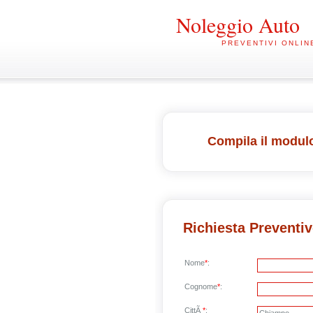
Noleggio Auto
PREVENTIVI ONLIN
Compila il modulo
Richiesta Preventi
Nome
*
:
Cognome
*
:
CittÃ
*
: