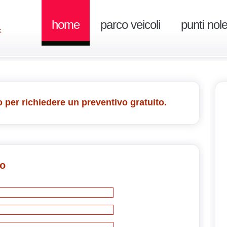
home
parco veicoli
punti nol
E
 per richiedere un preventivo gratuito.
vo