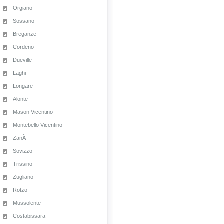
Orgiano
Sossano
Breganze
Cordeno
Dueville
Laghi
Longare
Alonte
Mason Vicentino
Montebello Vicentino
ZanÃ¨
Sovizzo
Trissino
Zugliano
Rotzo
Mussolente
Costabissara