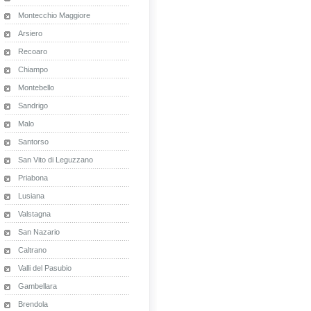
Montecchio Maggiore
Arsiero
Recoaro
Chiampo
Montebello
Sandrigo
Malo
Santorso
San Vito di Leguzzano
Priabona
Lusiana
Valstagna
San Nazario
Caltrano
Valli del Pasubio
Gambellara
Brendola