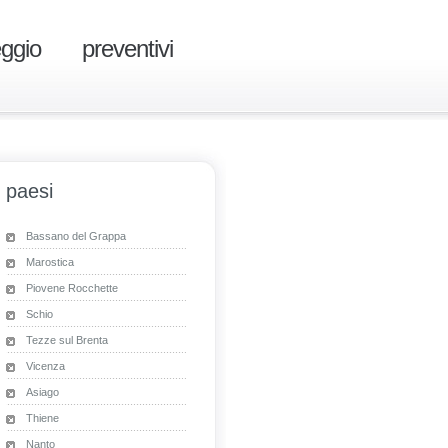
eggio
preventivi
paesi
Bassano del Grappa
Marostica
Piovene Rocchette
Schio
Tezze sul Brenta
Vicenza
Asiago
Thiene
Nanto