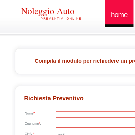
Noleggio Auto
home
PREVENTIVI ONLINE
Compila il modulo per richiedere un pr
Richiesta Preventivo
Nome
*
:
Cognome
*
:
CittÃ
*
: