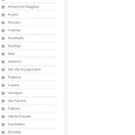
Montecchio Maggiore
Arsiero
Recoaro
Chiampo
Montebello
Sandrigo
Malo
Santorso
San Vito di Leguzzano
Priabona
Lusiana
Valstagna
San Nazario
Caltrano
Valli del Pasubio
Gambellara
Brendola