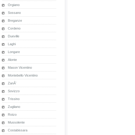
Orgiano
Sossano
Breganze
Cordeno
Dueville
Laghi
Longare
Alonte
Mason Vicentino
Montebello Vicentino
ZanÃ¨
Sovizzo
Trissino
Zugliano
Rotzo
Mussolente
Costabissara