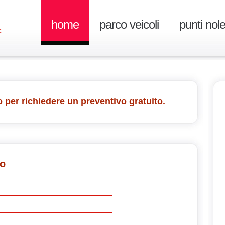
home
parco veicoli
punti nol
E
 per richiedere un preventivo gratuito.
vo