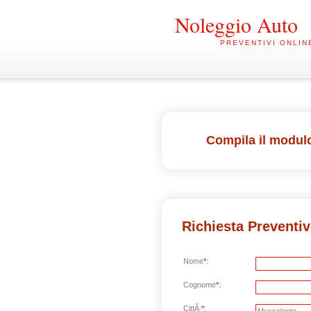
Noleggio Auto
PREVENTIVI ONLIN
Compila il modulo
Richiesta Preventi
Nome
*
:
Cognome
*
:
CittÃ
*
: