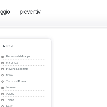
eggio
preventivi
paesi
Bassano del Grappa
Marostica
Piovene Rocchette
Schio
Tezze sul Brenta
Vicenza
Asiago
Thiene
Nanto