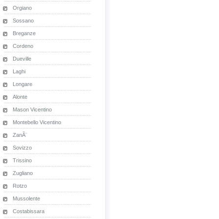
Orgiano
Sossano
Breganze
Cordeno
Dueville
Laghi
Longare
Alonte
Mason Vicentino
Montebello Vicentino
ZanÃ¨
Sovizzo
Trissino
Zugliano
Rotzo
Mussolente
Costabissara