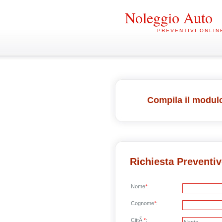
Noleggio Auto
PREVENTIVI ONLIN
Compila il modulo
Richiesta Preventi
Nome
*
:
Cognome
*
:
CittÃ
*
: