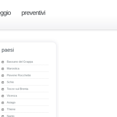
eggio
preventivi
paesi
Bassano del Grappa
Marostica
Piovene Rocchette
Schio
Tezze sul Brenta
Vicenza
Asiago
Thiene
Nanto