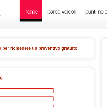
home
parco veicoli
punti nol
E
 per richiedere un preventivo gratuito.
vo