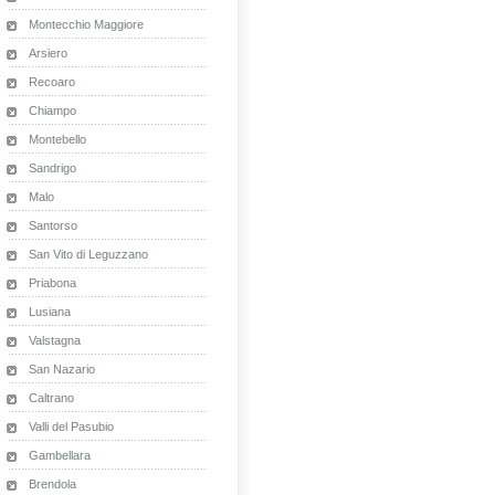
Montecchio Maggiore
Arsiero
Recoaro
Chiampo
Montebello
Sandrigo
Malo
Santorso
San Vito di Leguzzano
Priabona
Lusiana
Valstagna
San Nazario
Caltrano
Valli del Pasubio
Gambellara
Brendola