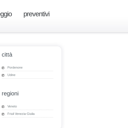
eggio
preventivi
città
Pordenone
Udine
regioni
Veneto
Friuli Venezia-Giulia