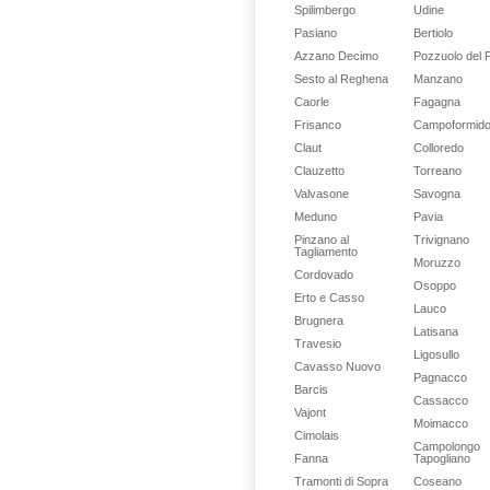
Spilimbergo
Udine
Pasiano
Bertiolo
Azzano Decimo
Pozzuolo del Fr
Sesto al Reghena
Manzano
Caorle
Fagagna
Frisanco
Campoformid
Claut
Colloredo
Clauzetto
Torreano
Valvasone
Savogna
Meduno
Pavia
Pinzano al
Trivignano
Tagliamento
Moruzzo
Cordovado
Osoppo
Erto e Casso
Lauco
Brugnera
Latisana
Travesio
Ligosullo
Cavasso Nuovo
Pagnacco
Barcis
Cassacco
Vajont
Moimacco
Cimolais
Campolongo
Fanna
Tapogliano
Tramonti di Sopra
Coseano