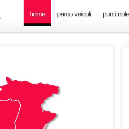
home
parco veicoli
punti nol
E