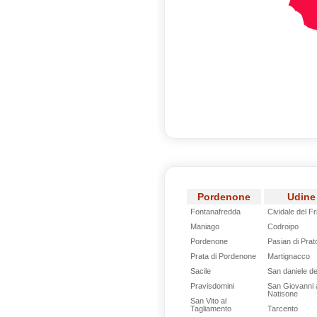
Pordenone
Udine
Fontanafredda
Cividale del Fri
Maniago
Codroipo
Pordenone
Pasian di Prat
Prata di Pordenone
Martignacco
Sacile
San daniele del
Pravisdomini
San Giovanni 
Natisone
San Vito al
Tagliamento
Tarcento