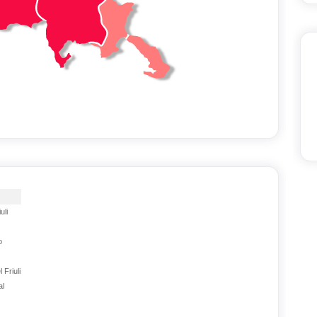
uli
o
 Friuli
al