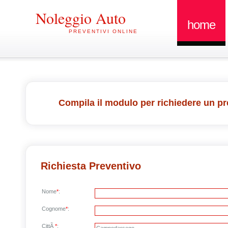
Noleggio Auto
home
PREVENTIVI ONLINE
Compila il modulo per richiedere un pr
Richiesta Preventivo
Nome
*
:
Cognome
*
:
CittÃ
*
: