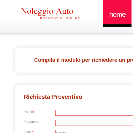
Noleggio Auto
home
PREVENTIVI ONLINE
Compila il modulo per richiedere un pr
Richiesta Preventivo
Nome
*
:
Cognome
*
:
CittÃ
*
: