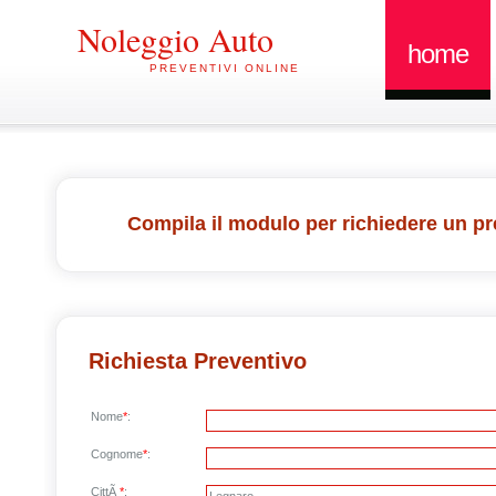
Noleggio Auto
home
PREVENTIVI ONLINE
Compila il modulo per richiedere un pr
Richiesta Preventivo
Nome
*
:
Cognome
*
:
CittÃ
*
: