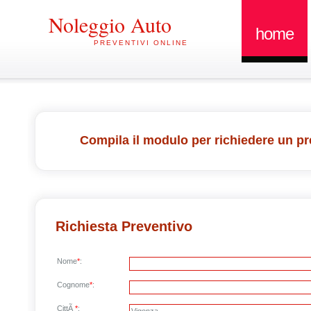
Noleggio Auto
home
PREVENTIVI ONLINE
Compila il modulo per richiedere un pr
Richiesta Preventivo
Nome
*
:
Cognome
*
:
CittÃ
*
: