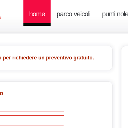
home
parco veicoli
punti nol
E
 per richiedere un preventivo gratuito.
vo