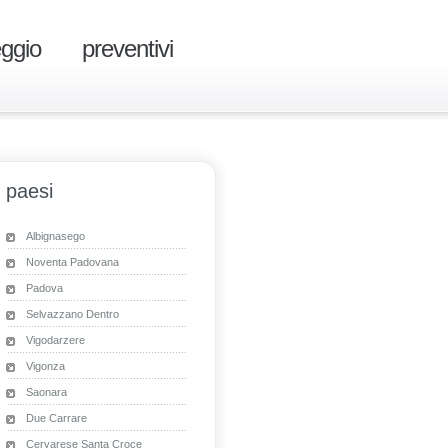
eggio
preventivi
paesi
Albignasego
Noventa Padovana
Padova
Selvazzano Dentro
Vigodarzere
Vigonza
Saonara
Due Carrare
Cervarese Santa Croce