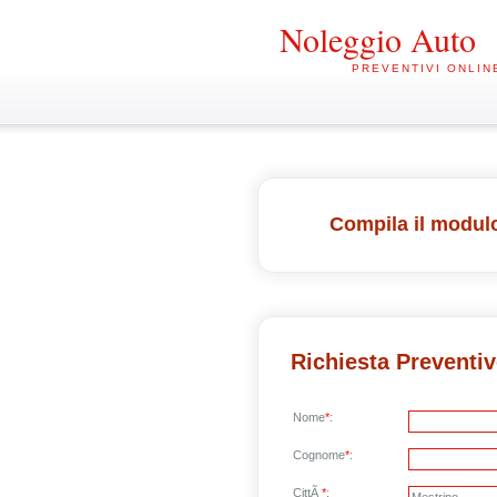
Noleggio Auto
PREVENTIVI ONLIN
Compila il modulo
Richiesta Preventi
Nome
*
:
Cognome
*
:
CittÃ
*
: