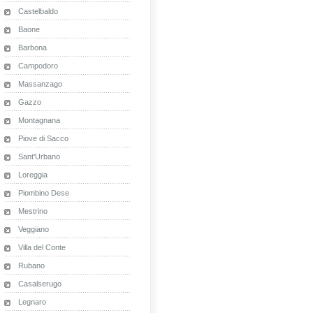
Castelbaldo
Baone
Barbona
Campodoro
Massanzago
Gazzo
Montagnana
Piove di Sacco
Sant'Urbano
Loreggia
Piombino Dese
Mestrino
Veggiano
Villa del Conte
Rubano
Casalserugo
Legnaro