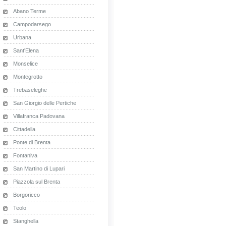
Abano Terme
Campodarsego
Urbana
Sant'Elena
Monselice
Montegrotto
Trebaseleghe
San Giorgio delle Pertiche
Villafranca Padovana
Cittadella
Ponte di Brenta
Fontaniva
San Martino di Lupari
Piazzola sul Brenta
Borgoricco
Teolo
Stanghella