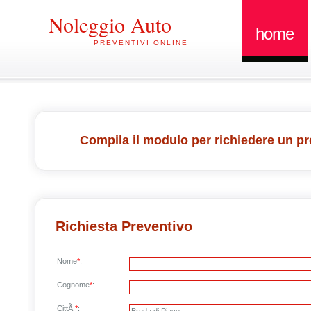
Noleggio Auto
home
PREVENTIVI ONLINE
Compila il modulo per richiedere un pr
Richiesta Preventivo
Nome
*
:
Cognome
*
:
CittÃ
*
: