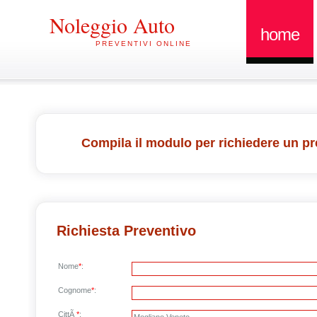
Noleggio Auto
home
PREVENTIVI ONLINE
Compila il modulo per richiedere un pr
Richiesta Preventivo
Nome
*
:
Cognome
*
:
CittÃ
*
: