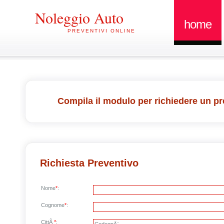
Noleggio Auto
home
PREVENTIVI ONLINE
Compila il modulo per richiedere un pr
Richiesta Preventivo
Nome
*
:
Cognome
*
:
CittÃ
*
: