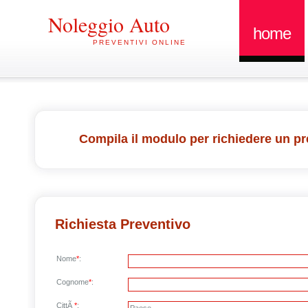
Noleggio Auto
home
PREVENTIVI ONLINE
Compila il modulo per richiedere un pr
Richiesta Preventivo
Nome
*
:
Cognome
*
:
CittÃ
*
: