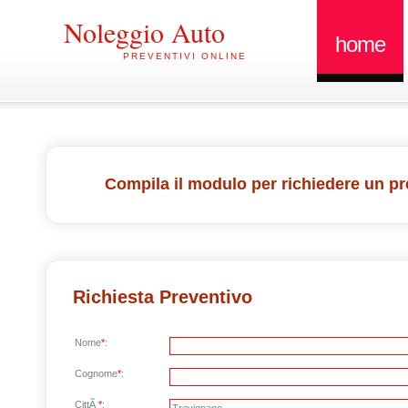
Noleggio Auto
home
PREVENTIVI ONLINE
Compila il modulo per richiedere un pr
Richiesta Preventivo
Nome
*
:
Cognome
*
:
CittÃ
*
: