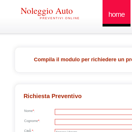
Noleggio Auto
home
PREVENTIVI ONLINE
Compila il modulo per richiedere un pr
Richiesta Preventivo
Nome
*
:
Cognome
*
:
CittÃ
*
: