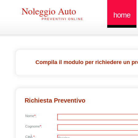
Noleggio Auto
home
PREVENTIVI ONLINE
Compila il modulo per richiedere un pr
Richiesta Preventivo
Nome
*
:
Cognome
*
:
CittÃ
*
: