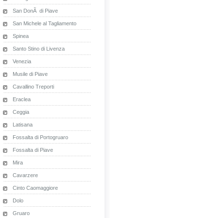
San DonÃ di Piave
San Michele al Tagliamento
Spinea
Santo Stino di Livenza
Venezia
Musile di Piave
Cavallino Treporti
Eraclea
Ceggia
Latisana
Fossalta di Portogruaro
Fossalta di Piave
Mira
Cavarzere
Cinto Caomaggiore
Dolo
Gruaro