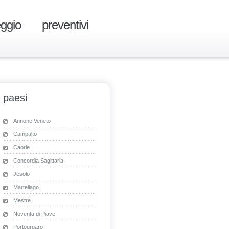
eggio
preventivi
paesi
Annone Veneto
Campalto
Caorle
Concordia Sagittaria
Jesolo
Martellago
Mestre
Noventa di Piave
Portogruaro