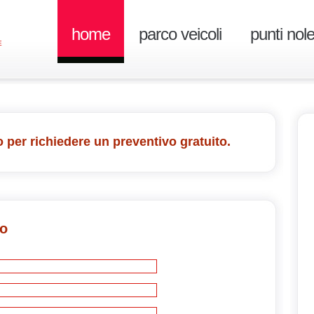
home
parco veicoli
punti nol
E
 per richiedere un preventivo gratuito.
vo