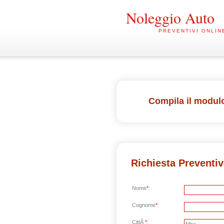
Noleggio Auto
PREVENTIVI ONLIN
Compila il modulo
Richiesta Preventi
Nome
*
:
Cognome
*
:
CittÃ
*
: