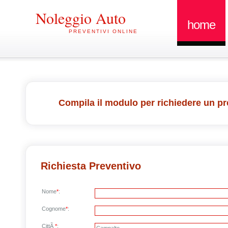
Noleggio Auto
home
PREVENTIVI ONLINE
Compila il modulo per richiedere un pr
Richiesta Preventivo
Nome
*
:
Cognome
*
:
CittÃ
*
: