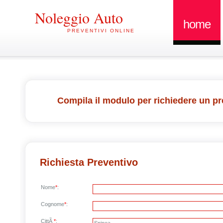
Noleggio Auto
home
PREVENTIVI ONLINE
Compila il modulo per richiedere un pr
Richiesta Preventivo
Nome
*
:
Cognome
*
:
CittÃ
*
: