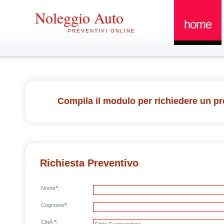
Noleggio Auto
home
PREVENTIVI ONLINE
Compila il modulo per richiedere un pr
Richiesta Preventivo
Nome
*
:
Cognome
*
:
CittÃ
*
: