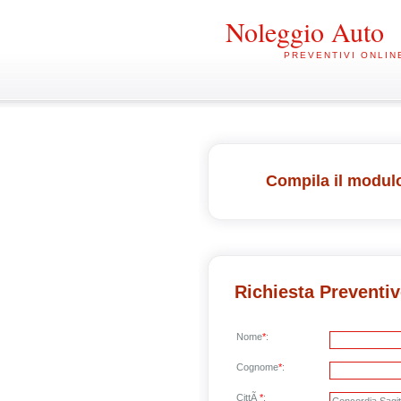
Noleggio Auto
PREVENTIVI ONLIN
Compila il modulo
Richiesta Preventi
Nome
*
:
Cognome
*
:
CittÃ
*
: