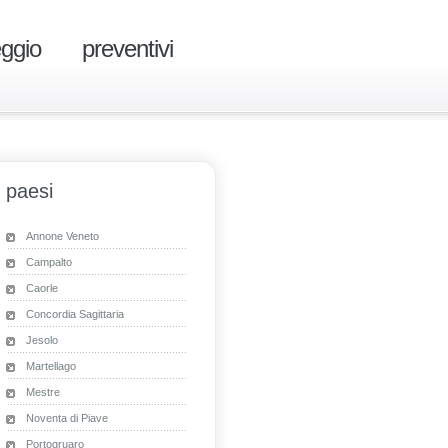
eggio
preventivi
paesi
Annone Veneto
Campalto
Caorle
Concordia Sagittaria
Jesolo
Martellago
Mestre
Noventa di Piave
Portogruaro