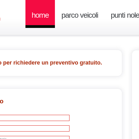
home
parco veicoli
punti nol
E
 per richiedere un preventivo gratuito.
vo