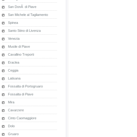
San DonÃ di Piave
San Michele al Tagliamento
Spinea
Santo Stino di Livenza
Venezia
Musile di Piave
Cavallino Treporti
Eraclea
Ceggia
Latisana
Fossalta di Portogruaro
Fossalta di Piave
Mira
Cavarzere
Cinto Caomaggiore
Dolo
Gruaro