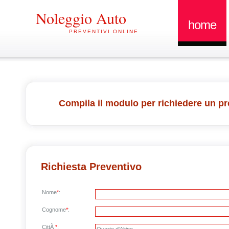
Noleggio Auto
home
PREVENTIVI ONLINE
Compila il modulo per richiedere un pr
Richiesta Preventivo
Nome
*
:
Cognome
*
:
CittÃ
*
: